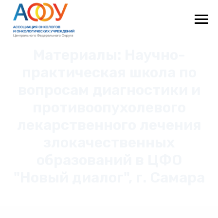
Материалы: Научно-
практическая школа по
вопросам диагностики и
противоопухолевого
лекарственного лечения
злокачественных
образований в ЦФО
"Новый диалог", г. Самара