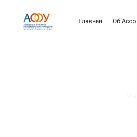
Главная
Об Ассо
Мы