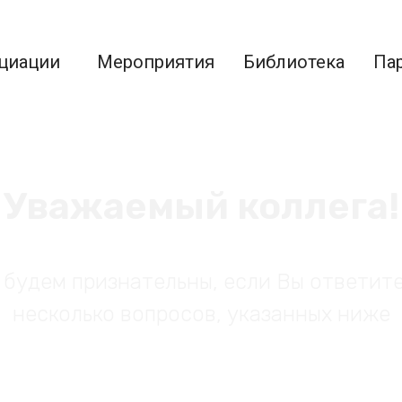
циации
Мероприятия
Библиотека
Па
Уважаемый коллега!
 будем признательны, если Вы ответите
несколько вопросов, указанных ниже