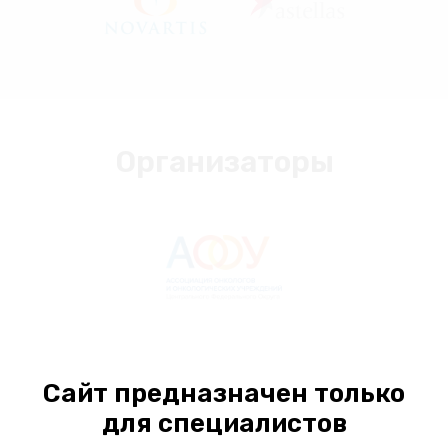
Организаторы
Сайт предназначен только
При поддержке
для специалистов