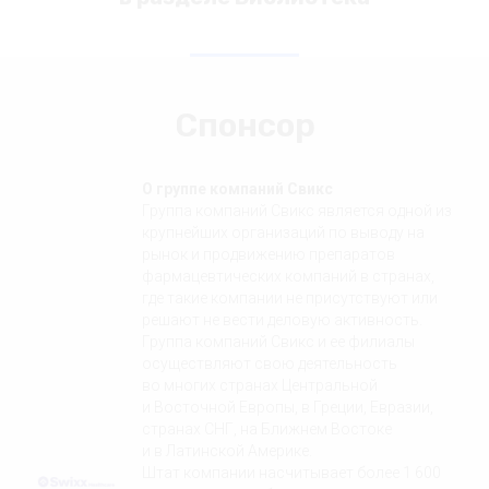
Спонсор
О группе компаний Свикс
Группа компаний Свикс является одной из
крупнейших организаций по выводу на
рынок и продвижению препаратов
фармацевтических компаний в странах,
где такие компании не присутствуют или
решают не вести деловую активность.
Группа компаний Свикс и ее филиалы
осуществляют свою деятельность
во многих странах Центральной
и Восточной Европы, в Греции, Евразии,
странах СНГ, на Ближнем Востоке
и в Латинской Америке.
Штат компании насчитывает более 1 600