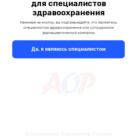
для специалистов
Медицинский радиологический научный
центр имени А.Ф. Цыба – филиал ФГБУ
здравоохранения
«НМИЦ радиологии» Минздрава России
Нажимая на кнопку, вы подтверждаете, что являетесь
специалистом здравоохранения или сотрудником
фармацевтической компании
Да, я являюсь специалистом
Ассоциация Онкологов России