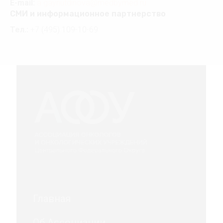
E-mail:
a.gaynutdinova@medbymed.ru
СМИ и информационное партнерство
Тел.:
+7 (495) 109-10-69
Главная
Об Ассоциации