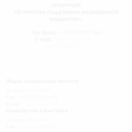
оператора
«Агентство поддержки медицинских
инициатив»:
Тел./факс:
+ 7 (495) 109 1069
E-mail:
info@medbymed.ru
www.medbymed.ru
Общая координация проекта
Суханова Анастасия
Тел.:
+7 (925) 534-14-94
E-mail:
suhanova@medbymed.ru
Спонсорство и выставка
Гайнутдинова Анна
Тел.:
+7 (906) 049-79-21