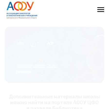
Дополнительные материалы школы
можно найти на портале АООУ ЦФО
в разделе Библиотека