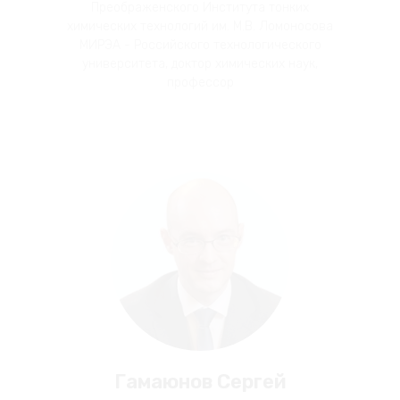
Преображенского Института тонких
химических технологий им. М.В. Ломоносова
МИРЭА - Российского технологического
университета, доктор химических наук,
профессор
Гамаюнов Сергей